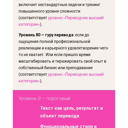
включает нестандартные задачи и тренинг
повышенного уровня сложности
(соответствует
уровню «Переводчик высшей
категории»
).
Уровень 80
— гуру перевода
: если до
ощущения полной профессиональной
реализации и карьерного удовлетворения чего-
то не хватает. Или если пришло время
масштабировать и тиражировать свой опыт в
собственный бизнес или преподавание
(соответствует
уровню «Переводчик высшей
категории»
).
Уровень 0 — пороговый
Текст как цель, результат и
объект перевода
Функциональные стили и