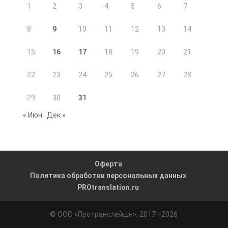
1
2
3
4
5
6
7
8
9
10
11
12
13
14
15
16
17
18
19
20
21
22
23
24
25
26
27
28
29
30
31
« Июн
Дек »
Оферта
Политика обработки персональных данных
PROtranslation.ru
© OOO «Протранслейшн», 2017—2026