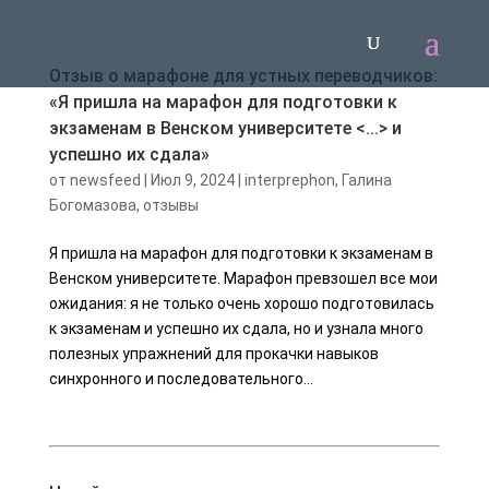
Отзыв о марафоне для устных переводчиков:
«Я пришла на марафон для подготовки к
экзаменам в Венском университете <...> и
успешно их сдала»
от
newsfeed
|
Июл 9, 2024
|
interprephon
,
Галина
Богомазова
,
отзывы
Я пришла на марафон для подготовки к экзаменам в
Венском университете. Марафон превзошел все мои
ожидания: я не только очень хорошо подготовилась
к экзаменам и успешно их сдала, но и узнала много
полезных упражнений для прокачки навыков
синхронного и последовательного...